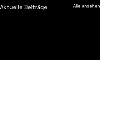
Alle ansehen
Aktuelle Beiträge
Concept & Beratung
Spielhallenportal.de