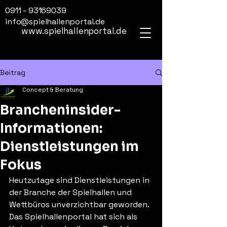
0911 - 93169039
info@spielhallenportal.de
www.spielhallenportal.de
Beitrag
Concept & Beratung
Brancheninsider-
Informationen:
Dienstleistungen im
Fokus
Heutzutage sind Dienstleistungen in 
der Branche der Spielhallen und 
Wettbüros unverzichtbar geworden. 
Das Spielhallenportal hat sich als 